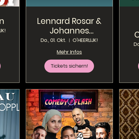
an
Lennard Rosar &
Johannes
JK!
Steuding
Do., 01. Okt.
O'HEERLIJK!
Do
Mehr Infos
Tickets sichern!