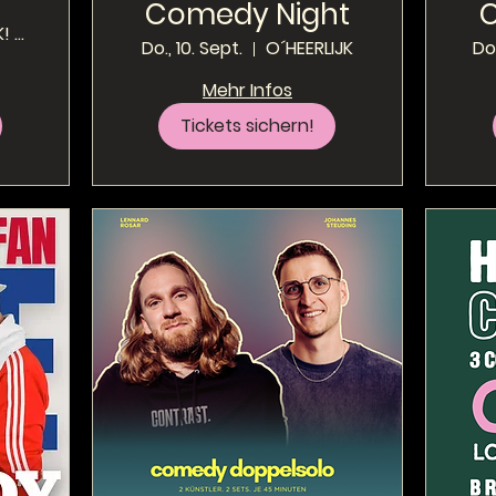
Comedy Night
O'HEERLIJK! - Local Pub
Do., 10. Sept.
O´HEERLIJK
Do.
Mehr Infos
Tickets sichern!