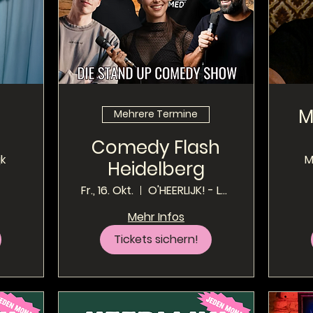
M
Mehrere Termine
Comedy Flash
jk
Mi
Heidelberg
Fr., 16. Okt.
O'HEERLIJK! - Local Pub
Mehr Infos
Tickets sichern!