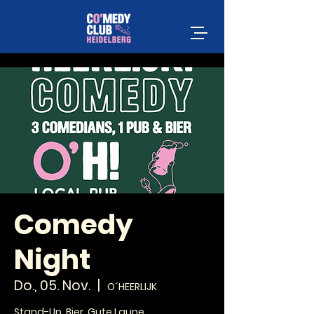
Comedy
Night
Do., 05. Nov.
  |  
O´HEERLIJK
Stand-Up. Bier. Gute Laune.