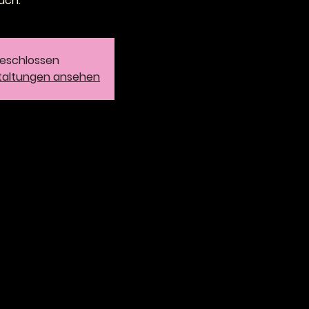
uch.
eschlossen
taltungen ansehen