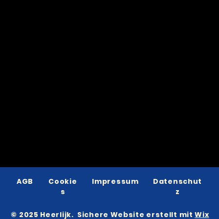
AGB
Cookie
Impressum
Datenschut
s
z
© 2025 Heerlijk. Sichere Website erstellt mit
Wix