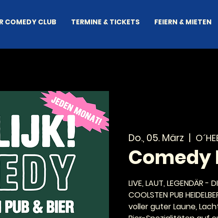
R COMEDY CLUB
TERMINE & TICKETS
FEIERN & MIETEN
Do., 05. März
  |  
O´HEE
Comedy 
LIVE, LAUT, LEGENDÄR -
COOLSTEN PUB HEIDELBER
voller guter Laune, Lac